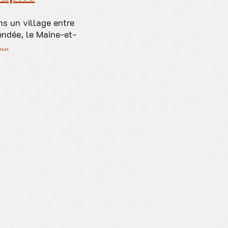
s un village entre
Vendée, le Maine-et-
s….