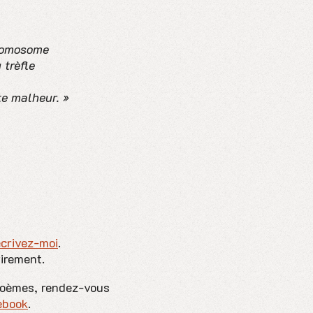
hromosome
 trèfle
te malheur. »
écrivez-moi
.
virement.
poèmes, rendez-vous
ebook
.