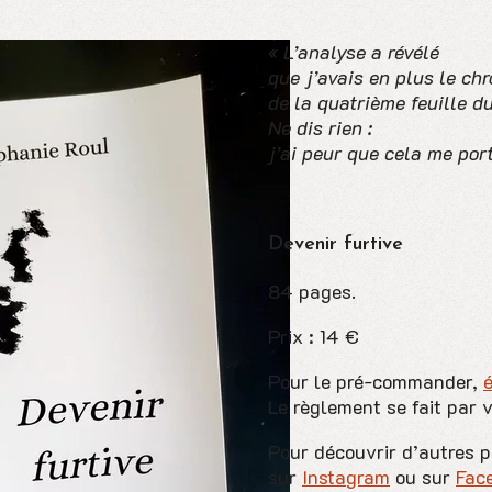
« L’analyse a révélé
que j’avais en plus le c
de la quatrième feuille du
Ne dis rien :
j’ai peur que cela me por
Devenir furtive
84 pages.
Prix : 14 €
Pour le pré-commander,
Le règlement se fait par 
Pour découvrir d’autres 
sur
Instagram
ou sur
Fac