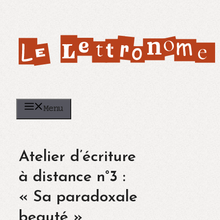
Aller
au
contenu
Menu
Atelier d’écriture
à distance n°3 :
« Sa paradoxale
beauté »